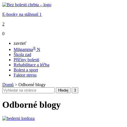
E-booky na stáhnutí
1
2
0
zavrieť
®
Milgamma
N
Škola zad
Příčiny bolesti
Rehabilitace a léčba
Bolest a sport
Faktor stresu
Domů
>
Odborné blogy
Odborné blogy