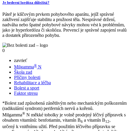
Je bederní lordóza důležitá?
Páteř je klíčovým prvkem pohybového aparátu, jejíž správné
zakřivení zajišťuje stabilitu a pružnost těla. Nesprávné držení,
nadváha nebo špatné pohybové návyky mohou vést k problémům,
jako je hyperlordóza či skolióza. Prevencí je správné zapojení svalů
a dostatek přirozeného pohybu.
0
zavrieť
®
Milgamma
N
Škola zad
Příčiny bolesti
Rehabilitace a léčba
Bolest a sport
Faktor stresu
*Bolest zad způsobená zánětlivým nebo mechanickým poškozením
(radikulární syndrom) periferních nervů a kořenů.
®
Milgamma
N měkké tobolky je volně prodejný léčivý přípravek s
obsahem vitamínů: benfotiamin, vitamín B
a vitamín B
,
6
12
určený k vnitřnímu užití. Před použitím léčivého přípravku se