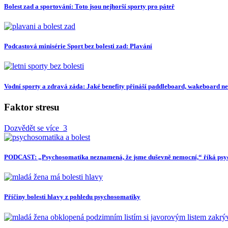
Bolest zad a sportování: Toto jsou nejhorší sporty pro páteř
Podcastová minisérie Sport bez bolesti zad: Plavání
Vodní sporty a zdravá záda: Jaké benefity přináší paddleboard, wakeboard ne
Faktor stresu
Dozvědět se více
3
PODCAST: „Psychosomatika neznamená, že jsme duševně nemocní,“ říká ps
Příčiny bolesti hlavy z pohledu psychosomatiky