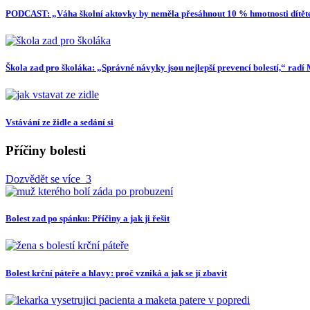
PODCAST: „Váha školní aktovky by neměla přesáhnout 10 % hmotnosti dítěte
Škola zad pro školáka: „Správné návyky jsou nejlepší prevencí bolestí,“ ra
Vstávání ze židle a sedání si
Příčiny bolesti
Dozvědět se více
3
Bolest zad po spánku: Příčiny a jak ji řešit
Bolest krční páteře a hlavy: proč vzniká a jak se jí zbavit