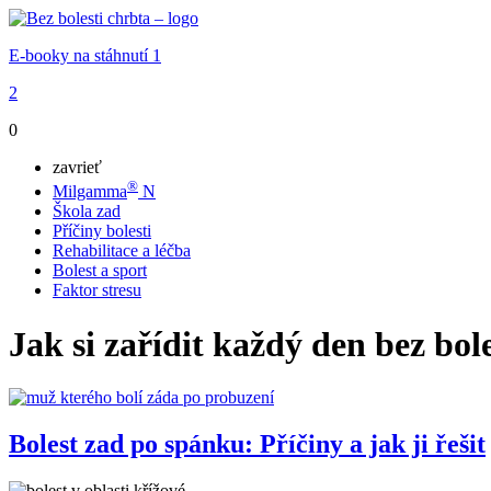
E-booky na stáhnutí
1
2
0
zavrieť
®
Milgamma
N
Škola zad
Příčiny bolesti
Rehabilitace a léčba
Bolest a sport
Faktor stresu
Jak si zařídit každý den bez bole
Bolest zad po spánku: Příčiny a jak ji řešit