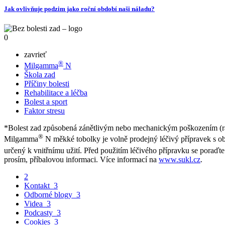
Jak ovlivňuje podzim jako roční období naši náladu?
0
zavrieť
®
Milgamma
N
Škola zad
Příčiny bolesti
Rehabilitace a léčba
Bolest a sport
Faktor stresu
*Bolest zad způsobená zánětlivým nebo mechanickým poškozením (rad
®
Milgamma
N měkké tobolky je volně prodejný léčivý přípravek s o
určený k vnitřnímu užití. Před použitím léčivého přípravku se poraďt
prosím, příbalovou informaci. Více informací na
www.sukl.cz
.
2
Kontakt
3
Odborné blogy
3
Videa
3
Podcasty
3
Cookies
3