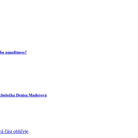
bo aquafitness?
ycholožka Denisa Maderová