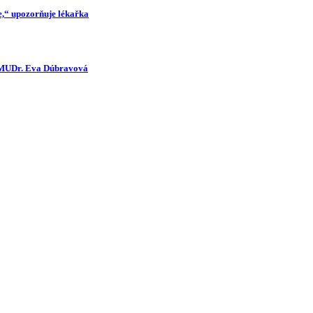
,“ upozorňuje lékařka
dí MUDr. Eva Dúbravová