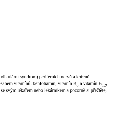
ikulární syndrom) periferních nervů a kořenů.
bsahem vitamínů: benfotiamin, vitamín B
a vitamín B
,
6
12
e se svým lékařem nebo lékárníkem a pozorně si přečtěte,