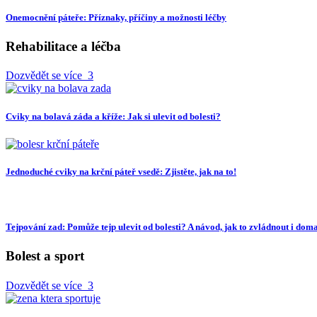
Onemocnění páteře: Příznaky, příčiny a možnosti léčby
Rehabilitace a léčba
Dozvědět se více
3
Cviky na bolavá záda a kříže: Jak si ulevit od bolesti?
Jednoduché cviky na krční páteř vsedě: Zjistěte, jak na to!
Tejpování zad: Pomůže tejp ulevit od bolesti? A návod, jak to zvládnout i dom
Bolest a sport
Dozvědět se více
3