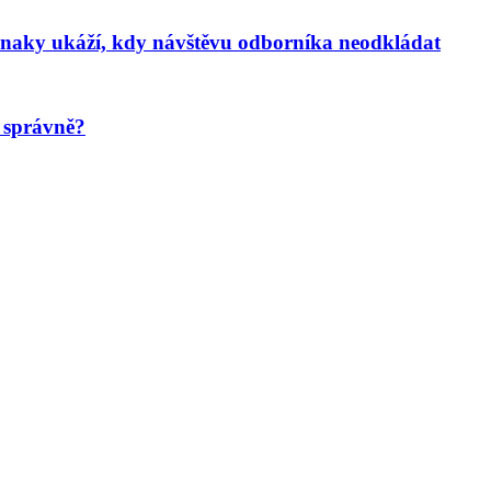
íznaky ukáží, kdy návštěvu odborníka neodkládat
t správně?