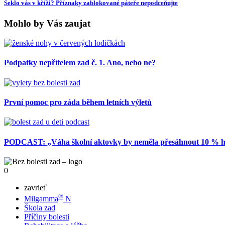
Seklo vás v kříži? Příznaky zablokované páteře nepodceňujte
Mohlo by Vás zaujat
Podpatky nepřítelem zad č. 1. Ano, nebo ne?
První pomoc pro záda během letních výletů
PODCAST: „Váha školní aktovky by neměla přesáhnout 10 % hmo
0
zavrieť
®
Milgamma
N
Škola zad
Příčiny bolesti