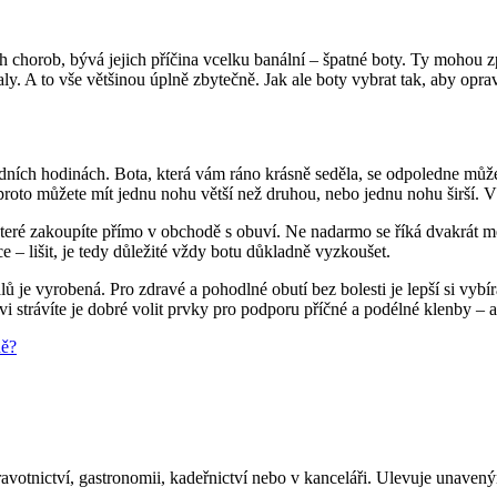
h chorob, bývá jejich příčina vcelku banální – špatné boty. Ty mohou z
valy. A to vše většinou úplně zbytečně. Jak ale boty vybrat tak, aby opr
ledních hodinách. Bota, která vám ráno krásně seděla, se odpoledne může
roto můžete mít jednu nohu větší než druhou, nebo jednu nohu širší. Vžd
které zakoupíte přímo v obchodě s obuví. Ne nadarmo se říká dvakrát m
e – lišit, je tedy důležité vždy botu důkladně vyzkoušet.
iálů je vyrobená. Pro zdravé a pohodlné obutí bez bolesti je lepší si vy
i strávíte je dobré volit prvky pro podporu příčné a podélné klenby – 
ně?
ravotnictví, gastronomii, kadeřnictví nebo v kanceláři. Ulevuje unave