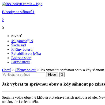
E-booky na stáhnutí
1
2
0
zavrieť
®
Milgamma
N
Škola zad
Příčiny bolesti
Rehabilitace a léčba
Bolest a sport
Faktor stresu
Domů
>
Příčiny bolesti
>
Jak vybrat tu správnou obuv a kdy sáhnout 
Jak vybrat tu správnou obuv a kdy sáhnout po zdra
Správná volba obuvi je klíčová pro zdraví našich nohou a páteře. Nev
nohám, ale i celému tělu.