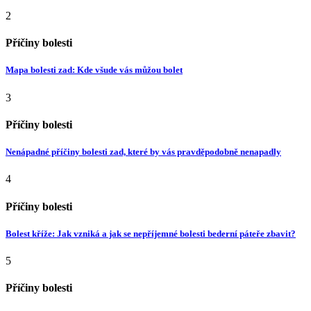
2
Příčiny bolesti
Mapa bolesti zad: Kde všude vás můžou bolet
3
Příčiny bolesti
Nenápadné příčiny bolesti zad, které by vás pravděpodobně nenapadly
4
Příčiny bolesti
Bolest kříže: Jak vzniká a jak se nepříjemné bolesti bederní páteře zbavit?
5
Příčiny bolesti