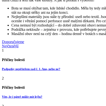
tlumí chůzi a šetří tak vaše klouby. A jak si poradit s výběrem?
Bota se musí ohýbat tam, kde lidské chodidlo. Měla by tedy mít
stát na okraji stélky ani na jejím konci.
Nejlepšími materiály jsou stále ty přírodní: useň nebo textil. J
oceníte i větrání pomocí perforace usně malými dírkami. Pro cel
Cena nemusí být rozhodující – do dobré zdravotní obuvi nemusít
Podrážka neklouže – zejména v provozu, kde potřebujete pevný 
Masážní obuv není na celý den – hodina denně v botách s masáž
Doporučujeme
Nejčtenější
1
Příčiny bolesti
Podpatky nepřítelem zad č. 1. Ano, nebo ne?
2
Příčiny bolesti
Víte, že i páteř může mít kýlu?