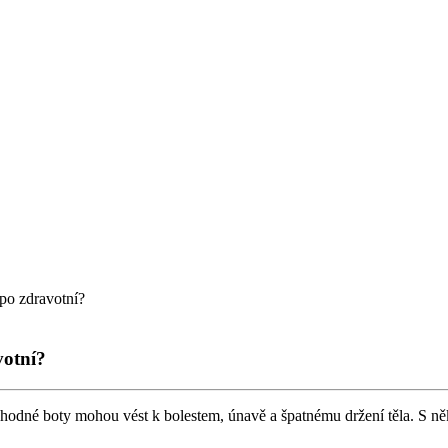
po zdravotní?
votní?
hodné boty mohou vést k bolestem, únavě a špatnému držení těla. S něk