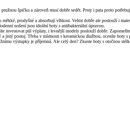
 pružnou špičku a zároveň musí dobře sedět. Prsty i pata proto potřebuj
sou měkké, prodyšné a absorbují vlhkost. Velmi dobře ale poslouží i mate
odenní nošení jsou ideální boty s antibakteriální úpravou.
e investovat půl výplaty, i levnější modely poslouží dobře. Zapomeňte 
a jistý postoj. Třeba v místnosti s keramickou dlažbou, oceníte boty s
nímu výstupky je příjemná. Ale celý den? Zkuste boty s otočnou stélkou