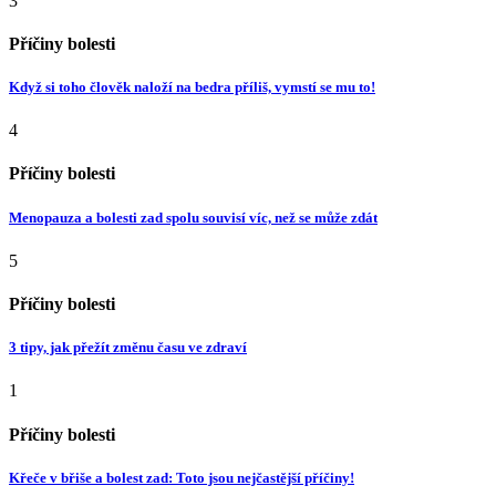
3
Příčiny bolesti
Když si toho člověk naloží na bedra příliš, vymstí se mu to!
4
Příčiny bolesti
Menopauza a bolesti zad spolu souvisí víc, než se může zdát
5
Příčiny bolesti
3 tipy, jak přežít změnu času ve zdraví
1
Příčiny bolesti
Křeče v břiše a bolest zad: Toto jsou nejčastější příčiny!