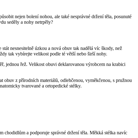
působit nejen bolení nohou, ale také nesprávné držení těla, posunuté
avdu seděly a nohy netrpěly?
 stát nesnesitelně úzkou a nová obuv tak nadělá víc škody, než
y tak vybírejte velikost podle té větší nebo širší nohy.
ěř, jednou řež. Velikost obuvi deklarovanou výrobcem na krabici
bírat obuv z přírodních materiálů, odlehčenou, vyměkčenou, s pružnou
anatomicky tvarované a ortopedické stélky.
ným chodidlům a podporuje správné držení těla. Měkká stélka navíc