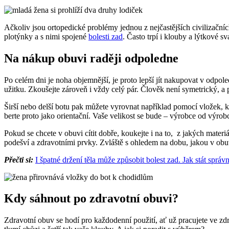
Ačkoliv jsou ortopedické problémy jednou z nejčastějších civilizačníc
plotýnky a s nimi spojené
bolesti zad
. Často trpí i klouby a lýtkové s
Na nákup obuvi raději odpoledne
Po celém dni je noha objemnější, je proto lepší jít nakupovat v odpo
užitku. Zkoušejte zároveň i vždy celý pár. Člověk není symetrický, a p
Širší nebo delší botu pak můžete vyrovnat například pomocí vložek, 
berte proto jako orientační. Vaše velikost se bude – výrobce od výrobc
Pokud se chcete v obuvi cítit dobře, koukejte i na to, z jakých mater
podešví a zdravotními prvky. Zvláště s ohledem na dobu, jakou v obuv
Přečti si:
I špatné držení těla může způsobit bolest zad. Jak stát správ
Kdy sáhnout po zdravotní obuvi?
Zdravotní obuv se hodí pro každodenní použití, ať už pracujete ve zd