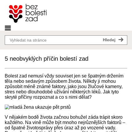
0
5 neobvyklých příčin bolestí zad
Bolest zad nemusí vždy souviset jen se špatným držením
těla nebo sedavým způsobem života. Někdy ji mohou
způsobit méně známé faktory, jako jsou žlučové kameny,
stres nebo dlouhodobé užívání některých léků. Jak tyto
skryté příčiny rozpoznat a co s nimi dělat?
V nějakém bodě života začnou bohužel záda trápit skoro
každého. Na vině může být mnoho nejrůznějších faktorů –
od špatné životosprávy přes úraz až po vrozené vady.