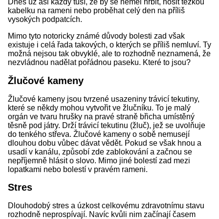
Dnes už asi každý tuší, že by se neměl hrbit, nosit těžkou
kabelku na rameni nebo proběhat celý den na příliš
vysokých podpatcích.
Mimo tyto notoricky známé důvody bolesti zad však
existuje i celá řada takových, o kterých se příliš nemluví. Ty
možná nejsou tak obvyklé, ale to rozhodně neznamená, že
nezvládnou nadělat pořádnou paseku. Které to jsou?
Žlučové kameny
Žlučové kameny jsou tvrzené usazeniny trávicí tekutiny,
které se někdy mohou vytvořit ve žlučníku. To je malý
orgán ve tvaru hrušky na pravé straně břicha umístěný
těsně pod játry. Drží trávicí tekutinu (žluč), jež se uvolňuje
do tenkého střeva. Žlučové kameny o sobě nemusejí
dlouhou dobu vůbec dávat vědět. Pokud se však hnou a
usadí v kanálu, způsobí zde zablokování a začnou se
nepříjemně hlásit o slovo. Mimo jiné bolestí zad mezi
lopatkami nebo bolestí v pravém rameni.
Stres
Dlouhodobý stres a úzkost celkovému zdravotnímu stavu
rozhodně neprospívají. Navíc kvůli nim začínají časem