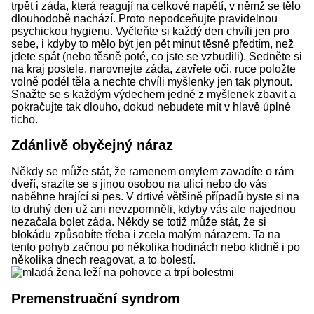
trpět i záda, která reagují na celkové napětí, v němž se tělo
dlouhodobě nachází. Proto nepodceňujte pravidelnou
psychickou hygienu. Vyčleňte si každý den chvíli jen pro
sebe, i kdyby to mělo být jen pět minut těsně předtím, než
jdete spát (nebo těsně poté, co jste se vzbudili). Sedněte si
na kraj postele, narovnejte záda, zavřete oči, ruce položte
volně podél těla a nechte chvíli myšlenky jen tak plynout.
Snažte se s každým výdechem jedné z myšlenek zbavit a
pokračujte tak dlouho, dokud nebudete mít v hlavě úplné
ticho.
Zdánlivě obyčejný náraz
Někdy se může stát, že ramenem omylem zavadíte o rám
dveří, srazíte se s jinou osobou na ulici nebo do vás
naběhne hrající si pes. V drtivé většině případů byste si na
to druhý den už ani nevzpomněli, kdyby vás ale najednou
nezačala bolet záda. Někdy se totiž může stát, že si
blokádu způsobíte třeba i zcela malým nárazem. Ta na
tento pohyb začnou po několika hodinách nebo klidně i po
několika dnech reagovat, a to bolestí.
Premenstruační syndrom