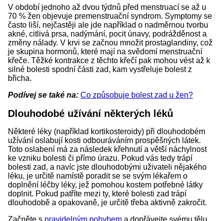
V období jednoho až dvou týdnů před menstruací se až u
70 % žen objevuje premenstruační syndrom. Symptomy se
často liší, nejčastěji ale jde například o nadměrnou tvorbu
akné, citlivá prsa, nadýmání, pocit únavy, podrážděnost a
změny nálady. V krvi se začnou množit prostaglandiny, což
je skupina hormonů, které mají na svědomí menstruační
křeče. Těžké kontrakce z těchto křečí pak mohou vést až k
silné bolesti spodní části zad, kam vystřeluje bolest z
břicha.
Podívej se také na:
Co způsobuje bolest zad u žen?
Dlouhodobé užívání některých léků
Některé léky (například kortikosteroidy) při dlouhodobém
užívání oslabují kosti odbouráváním prospěšných látek.
Toto oslabení má za následek křehnutí a větší náchylnost
ke vzniku bolesti či přímo úrazu. Pokud vás tedy trápí
bolesti zad, a navíc jste dlouhodobými uživateli nějakého
léku, je určitě namístě poradit se se svým lékařem o
doplnění léčby léky, jež pomohou kostem potřebné látky
doplnit. Pokud patříte mezi ty, které bolesti zad trápí
dlouhodobě a opakovaně, je určitě třeba aktivně zakročit.
Začněte s
pravidelným pohybem
a dopřávejte svému tělu