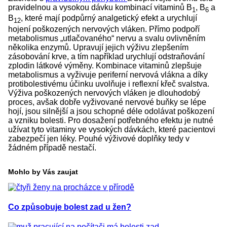
pravidelnou a vysokou dávku kombinací vitaminů B
, B
a
1
6
B
, které mají podpůrný analgetický efekt a urychlují
12
hojení poškozených nervových vláken. Přímo podpoří
metabolismus „utlačovaného“ nervu a svalu ovlivněním
několika enzymů. Upravují jejich výživu zlepšením
zásobování krve, a tím například urychlují odstraňování
zplodin látkové výměny. Kombinace vitaminů zlepšuje
metabolismus a vyživuje periferní nervová vlákna a díky
protibolestivému účinku uvolňuje i reflexní křeč svalstva.
Výživa poškozených nervových vláken je dlouhodobý
proces, avšak dobře vyživované nervové buňky se lépe
hojí, jsou silnější a jsou schopné déle odolávat poškození
a vzniku bolesti. Pro dosažení potřebného efektu je nutné
užívat tyto vitaminy ve vysokých dávkách, které pacientovi
zabezpečí jen léky. Pouhé výživové doplňky tedy v
žádném případě nestačí.
Mohlo by Vás zaujat
Co způsobuje bolest zad u žen?