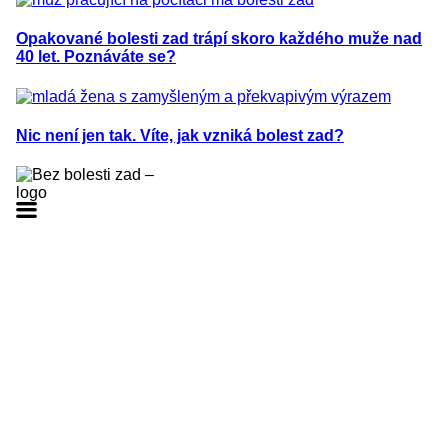
Opakované bolesti zad trápí skoro každého muže nad
40 let. Poznáváte se?
Nic není jen tak. Víte, jak vzniká bolest zad?
0
*Bolest zad způsobená zánětlivým nebo mechanickým
poškozením (radikulární syndrom) periferních nervů a
kořenů.
®
Milgamma
N měkké tobolky je volně prodejný léčivý
přípravek s obsahem vitamínů: benfotiamin, vitamín B
a
6
vitamín B
,
12
určený k vnitřnímu užití. Před použitím léčivého přípravku
se poraďte se svým lékařem nebo lékárníkem a pozorně si
přečtěte,
prosím, příbalovou informaci. Více informací
na
www.sukl.cz
.