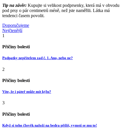
Tip na závěr:
Kupujte si velikost podprsenky, která má v obvodu
pod prsy o pár centimetrů méně, než jste naměřili. Látka má
tendenci časem povolit.
Doporučujeme
Nejčtenější
1
Příčiny bolesti
Podpatky nepřítelem zad č. 1. Ano, nebo ne?
2
Příčiny bolesti
Víte, že i páteř může mít kýlu?
3
Příčiny bolesti
Když si toho člověk naloží na bedra příliš, vymstí se mu to!