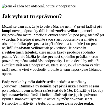
Jak vybrat tu správnou?
Možná se vám zdá, že je to celé věda, ale není. V první řadě si
při
koupi
nové podprsenky
důkladně změřte velikost
pomocí
krejčovského metra. Změřte si obvod hrudníku pod prsy, ideálně při
výdechu. Následně si nechte svou starší podprsenku a změřte si
obvod hrudníku přes prsa, a to při nádechu a tam, kde jsou prsa
nejširší.
Správnou velikost
tak pak jednoduše
odvodíte
z velikostních tabulek
, které nabízí každý prodejce spodního
prádla.
Velmi důležitá
je také
pevnost
spodního
prádla
, kterou
prozradí zejména zadní část podprsenky. I tento detail by měl při
zkoušení hrát roli a podprsenku, která se vysouvá směrem vzhůru
raději nechte viset v obchodě, protože ta vám neposkytne žádanou
oporu.
Podprsenka by měla dobře sedět
, netlačit a neměla by
„cestovat“.
Ramínka
by
neměla být příliš úzká
a nesmí se (ani
po vícehodinovém nošení)
zařezávat do kůže
. Důležité je i to, aby
byla
nastavitelná
, čímž si individuálně zajistíte jejich správnou
výšku a stranovou symetrii. Kostice by měly dokonale sedět.
Na sportovní aktivity je třeba pořídit
sportovní podprsenku
.