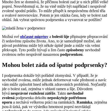
Mnoho žen se domnívá, že příčinou bolesti zad je u nich příliš velké
poprsí. Neuvědomují si, že na vině může být například i nesprávně
zvolené spodní prádlo. To může přispět k nesprávnému držení těla
a svalové nerovnováze. Potom je jen otázka času, kdy se bolest zad
ohlásí. Jak vybrat správnou podprsenku a vyvarovat se potížím?
Možná své
občasné migrény
a
bolesti šíje
připisujete přepracování
či sedavému způsobu života. Ano, to je samozřejmě možné, ale
původ problému může být někde úplně jinde a může vás velmi
překvapit. Tyto potíže bývají u žen často
způsobeny
nevhodně
zvolenou nebo nesprávně nasazenou
podprsenkou
.
Mohou bolet záda od špatné podprsenky?
I podprsenka dokáže být pořádně zlomyslná. V případě, že je
nevhodně zvolena, může jednak deformovat vaše přednosti a navíc
vám může způsobit hned několik zdravotních problémů. Nejčastěji
jde o bolest zad, zejména v oblasti ramen a šíje. Důvodem
bývá
nesprávné rozložení zátěže
. Takto
nevhodně
zvolená
podprsenka dekoltu
neposkytuje potřebnou
oporu
a nechává veškerou práci na ramínkách.
Ramínka
, zejména
jsou-li úzká, pak ve výsledku hmotnost poprsí nezvládají