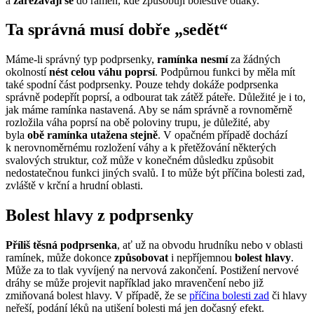
a
zařezávají se
do ramen, kde způsobují bolestivé otlaky.
Ta správná musí dobře „sedět“
Máme-li správný typ podprsenky,
ramínka nesmí
za žádných
okolností
nést celou váhu poprsí
. Podpůrnou funkci by měla mít
také spodní část podprsenky. Pouze tehdy dokáže podprsenka
správně podepřít poprsí, a odbourat tak zátěž páteře. Důležité je i to,
jak máme ramínka nastavená. Aby se nám správně a rovnoměrně
rozložila váha poprsí na obě poloviny trupu, je důležité, aby
byla
obě ramínka utažena stejně
. V opačném případě dochází
k nerovnoměrnému rozložení váhy a k přetěžování některých
svalových struktur, což může v konečném důsledku způsobit
nedostatečnou funkci jiných svalů. I to může být příčina bolesti zad,
zvláště v krční a hrudní oblasti.
Bolest hlavy z podprsenky
Příliš těsná podprsenka
, ať už na obvodu hrudníku nebo v oblasti
ramínek, může dokonce
způsobovat
i nepříjemnou
bolest hlavy
.
Může za to tlak vyvíjený na nervová zakončení. Postižení nervové
dráhy se může projevit například jako mravenčení nebo již
zmiňovaná bolest hlavy. V případě, že se
příčina bolesti zad
či hlavy
neřeší, podání léků na utišení bolesti má jen dočasný efekt.