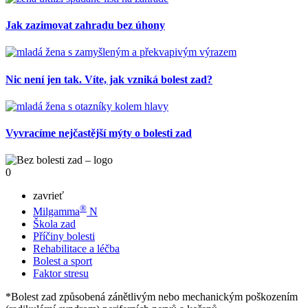
Jak zazimovat zahradu bez úhony
Nic není jen tak. Víte, jak vzniká bolest zad?
Vyvracíme nejčastější mýty o bolesti zad
0
zavrieť
®
Milgamma
N
Škola zad
Příčiny bolesti
Rehabilitace a léčba
Bolest a sport
Faktor stresu
*Bolest zad způsobená zánětlivým nebo mechanickým poškozením