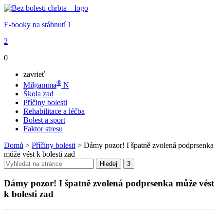
E-booky na stáhnutí
1
2
0
zavrieť
®
Milgamma
N
Škola zad
Příčiny bolesti
Rehabilitace a léčba
Bolest a sport
Faktor stresu
Domů
>
Příčiny bolesti
>
Dámy pozor! I špatně zvolená podprsenka
může vést k bolesti zad
Dámy pozor! I špatně zvolená podprsenka může vést
k bolesti zad