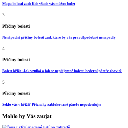
Mapa bolesti zad: Kde všude vás můžou bolet
3
Příčiny bolesti
Nenápadné příčiny bolesti zad, které by vás pravděpodobně nenapadly
4
Příčiny bolesti
Bolest kříže: Jak vzniká a jak se nepříjemné bolesti bederní páteře zbavit?
5
Příčiny bolesti
Seklo vás v kříži? Příznaky zablokované páteře nepodceňujte
Mohlo by Vás zaujat